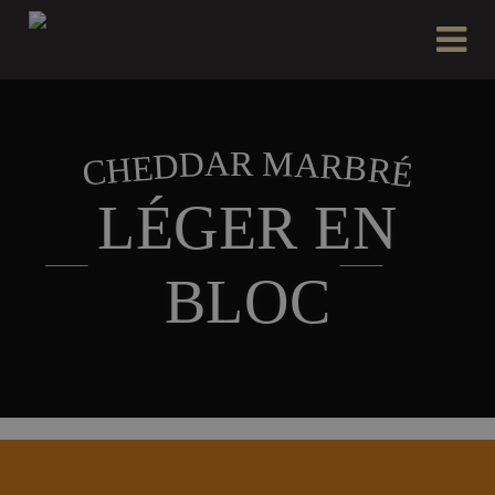
M
A
R
D
A
D
R
B
E
H
R
C
É
LÉGER EN
BLOC