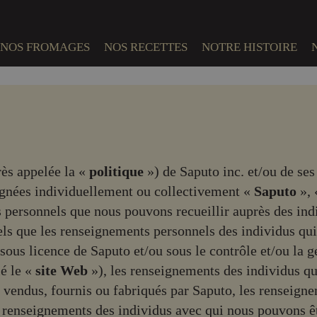
NOS FROMAGES
NOS RECETTES
NOTRE HISTOIRE
BI
près appelée la «
politique
») de Saputo inc. et/ou de ses 
ignées individuellement ou collectivement «
Saputo
»,
s personnels que nous pouvons recueillir auprès des indi
els que les renseignements personnels des individus qui 
sous licence de Saputo et/ou sous le contrôle et/ou la g
lé le «
site Web
»), les renseignements des individus q
 vendus, fournis ou fabriqués par Saputo, les renseigne
renseignements des individus avec qui nous pouvons êtr