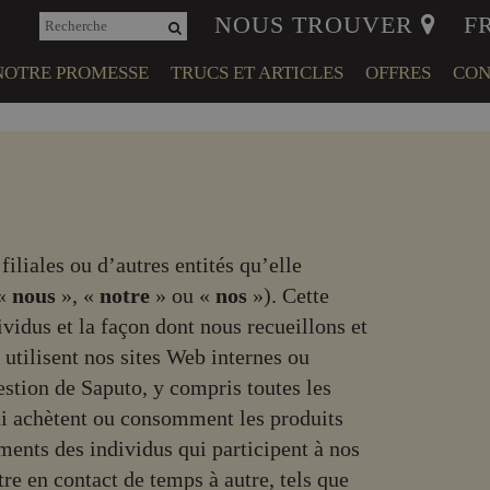
NOUS TROUVER
NOTRE PROMESSE
TRUCS ET ARTICLES
OFFRES
CON
ENGAGEMENT
COMMUNAUTAIRE
EN-ÊTRE DES ANIMAUX
filiales ou d’autres entités qu’elle
 «
nous
», «
notre
» ou «
nos
»). Cette
vidus et la façon dont nous recueillons et
utilisent nos sites Web internes ou
estion de Saputo, y compris toutes les
ui achètent ou consomment les produits
ments des individus qui participent à nos
e en contact de temps à autre, tels que