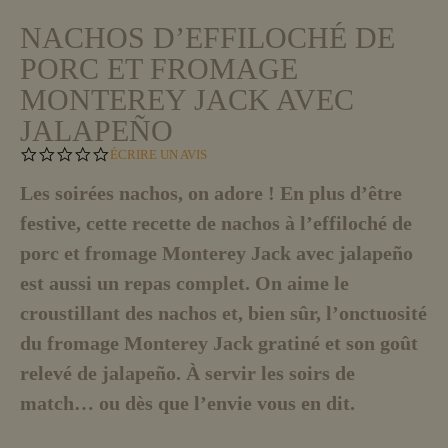
NACHOS D’EFFILOCHÉ DE
PORC ET FROMAGE
MONTEREY JACK AVEC
JALAPEÑO
0
ÉCRIRE UN AVIS
.
0
Les soirées nachos, on adore ! En plus d’être
S
festive, cette recette de nachos à l’effiloché de
T
A
porc et fromage Monterey Jack avec jalapeño
R
R
est aussi un repas complet. On aime le
A
T
croustillant des nachos et, bien sûr, l’onctuosité
I
du fromage Monterey Jack gratiné et son goût
N
G
relevé de jalapeño. À servir les soirs de
match… ou dès que l’envie vous en dit.