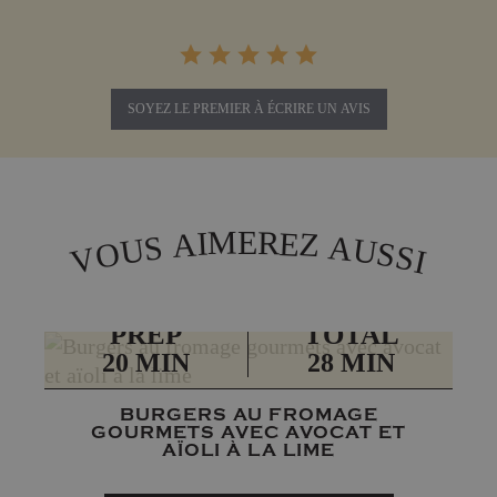
SOYEZ LE PREMIER À ÉCRIRE UN AVIS
M
R
E
E
I
A
Z
A
S
U
U
O
S
S
V
I
PRÉP
TOTAL
20 MIN
28 MIN
BURGERS AU FROMAGE
GOURMETS AVEC AVOCAT ET
AÏOLI À LA LIME