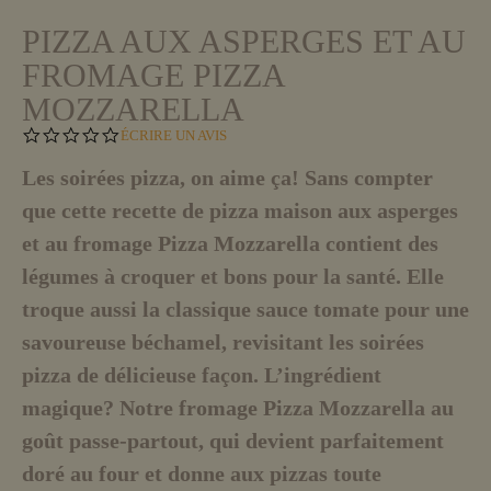
PIZZA AUX ASPERGES ET AU
FROMAGE PIZZA
MOZZARELLA
0
ÉCRIRE UN AVIS
.
0
Les soirées pizza, on aime ça! Sans compter
S
que cette recette de pizza maison aux asperges
T
A
et au fromage Pizza Mozzarella contient des
R
R
légumes à croquer et bons pour la santé. Elle
A
T
troque aussi la classique sauce tomate pour une
I
savoureuse béchamel, revisitant les soirées
N
G
pizza de délicieuse façon. L’ingrédient
magique? Notre fromage Pizza Mozzarella au
goût passe-partout, qui devient parfaitement
doré au four et donne aux pizzas toute