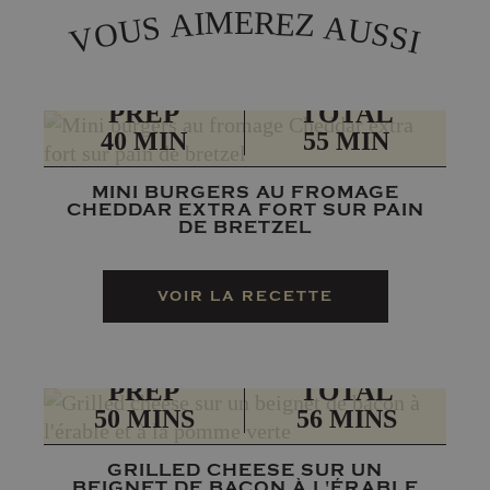
M
R
E
E
I
A
Z
A
S
U
U
O
S
S
V
I
PRÉP
TOTAL
40 MIN
55 MIN
MINI BURGERS AU FROMAGE
CHEDDAR EXTRA FORT SUR PAIN
DE BRETZEL
VOIR LA RECETTE
PRÉP
TOTAL
50 MINS
56 MINS
GRILLED CHEESE SUR UN
BEIGNET DE BACON À L'ÉRABLE