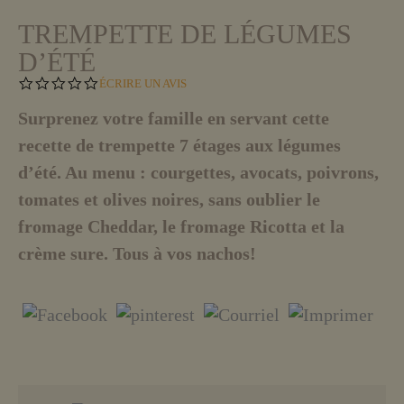
TREMPETTE DE LÉGUMES
D’ÉTÉ
0
ÉCRIRE UN AVIS
.
0
Surprenez votre famille en servant cette
S
recette de trempette 7 étages aux légumes
T
A
d’été. Au menu : courgettes, avocats, poivrons,
R
R
tomates et olives noires, sans oublier le
A
T
fromage Cheddar, le fromage Ricotta et la
I
crème sure. Tous à vos nachos!
N
G
EN SAVOIR PLUS