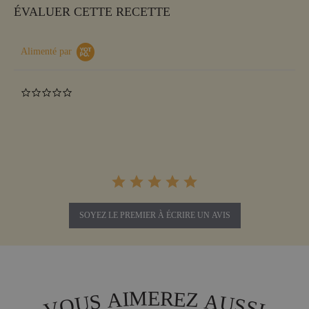
ÉVALUER CETTE RECETTE
Alimenté par
0.0
star
rating
SOYEZ LE PREMIER À ÉCRIRE UN AVIS
M
R
E
E
I
A
Z
A
S
U
U
O
S
S