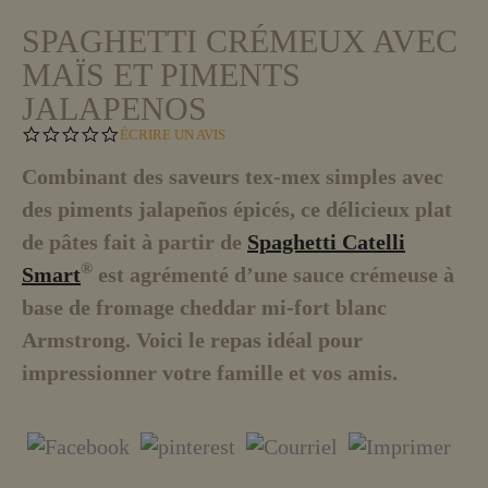
SPAGHETTI CRÉMEUX AVEC
MAÏS ET PIMENTS
JALAPENOS
0
ÉCRIRE UN AVIS
.
0
Combinant des saveurs tex-mex simples avec
S
des piments jalapeños épicés, ce délicieux plat
T
A
de pâtes fait à partir de
Spaghetti Catelli
R
R
®
Smart
est agrémenté d’une sauce crémeuse à
A
T
base de fromage cheddar mi-fort blanc
I
Armstrong. Voici le repas idéal pour
N
G
impressionner votre famille et vos amis.