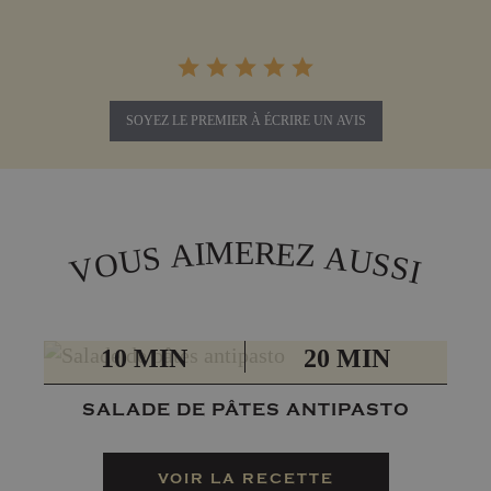
SOYEZ LE PREMIER À ÉCRIRE UN AVIS
M
R
E
E
I
A
Z
A
S
U
U
O
S
S
V
I
PRÉP
TOTAL
10 MIN
20 MIN
SALADE DE PÂTES ANTIPASTO
VOIR LA RECETTE